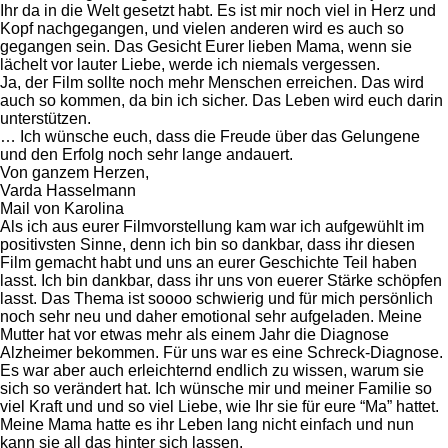
Ihr da in die Welt gesetzt habt. Es ist mir noch viel in Herz und
Kopf nachgegangen, und vielen anderen wird es auch so
gegangen sein. Das Gesicht Eurer lieben Mama, wenn sie
lächelt vor lauter Liebe, werde ich niemals vergessen.
Ja, der Film sollte noch mehr Menschen erreichen. Das wird
auch so kommen, da bin ich sicher. Das Leben wird euch darin
unterstützen.
… Ich wünsche euch, dass die Freude über das Gelungene
und den Erfolg noch sehr lange andauert.
Von ganzem Herzen,
Varda Hasselmann
Mail von Karolina
Als ich aus eurer Filmvorstellung kam war ich aufgewühlt im
positivsten Sinne, denn ich bin so dankbar, dass ihr diesen
Film gemacht habt und uns an eurer Geschichte Teil haben
lasst. Ich bin dankbar, dass ihr uns von euerer Stärke schöpfen
lasst. Das Thema ist soooo schwierig und für mich persönlich
noch sehr neu und daher emotional sehr aufgeladen. Meine
Mutter hat vor etwas mehr als einem Jahr die Diagnose
Alzheimer bekommen. Für uns war es eine Schreck-Diagnose.
Es war aber auch erleichternd endlich zu wissen, warum sie
sich so verändert hat. Ich wünsche mir und meiner Familie so
viel Kraft und und so viel Liebe, wie Ihr sie für eure “Ma” hattet.
Meine Mama hatte es ihr Leben lang nicht einfach und nun
kann sie all das hinter sich lassen.