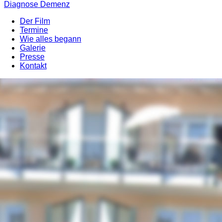
Diagnose Demenz
Der Film
Termine
Wie alles begann
Galerie
Presse
Kontakt