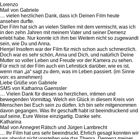
Lorenzo
Mail von Gabriele
… vielen herzlichen Dank, dass ich Deinen Film heute
ansehen durfte.
Der Film hat sich an vielen Stellen mit dem vermischt, was ich
in den zehn Jahren mit meinem Vater und seiner Demenz
erlebt habe. Nur konnte ich ihm bei Weitem nicht so zugewandt
sein, wie Du und Anna.
Herrje! Insofern war der Film für mich schon auch schmerzlich.
Doch war es sehr schön, Anna und Dich, und natürlich Deine
Mutter so voller Leben und Freude vor der Kamera zu sehen.
Für mich ist der Film auch ein Lehrstück darüber, wie es ist,
wenn man „ja“ sagt zu dem, was im Leben passiert. (im Sinne
von: es annehmen)
Liebe Grüße von Gabriele
SMS von Katharina Gaenssler
… Vielen Dank für diesen so herzlichen, intimen und
bewegenden Vormittag. Welch ein Glück in diesem Kreis von
Menschen bei Euch sein zu dürfen. Ich bin sehr mitgenommen
davon gegangen. Was Ihr geschafft habt ist beeindruckend und
auf seine, Eure Weise einzigartig. Danke sehr.
Katharina
Mail von Annegret Rätsch und Jürgen Lambrecht
… Ihr Film hat uns sehr beeindruckt. Ehrlich gesagt konnten wir
uns absolut nicht vorstellen wie das Thema „Demenz meiner